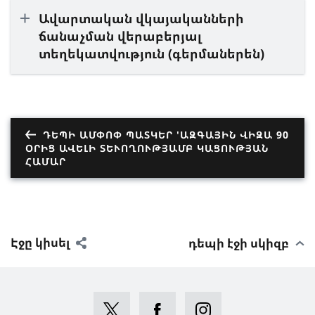
Ավարտական վկայականների
ճանաչման վերաբերյալ
տեղեկատվություն (գերմաներեն)
ԴԵՊԻ ԱՄՓՈՓ ՊԱՏԿԵՐ 'ԱԶԳԱՅԻՆ ՎԻԶԱ 90
ՕՐԻՑ ԱՎԵԼԻ ՏԵՒՈՂՈՒԹՅԱՄԲ ԿԱՑՈՒԹՅԱՆ Հ
ԱՄԱՐ
Էջը կիսել
դեպի էջի սկիզբ