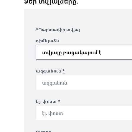
Ձեր տվյալները.
*Պարտադիր տվյալ
դիմելաձև
ազգանուն
*
էլ. փոստ
*
փողոց