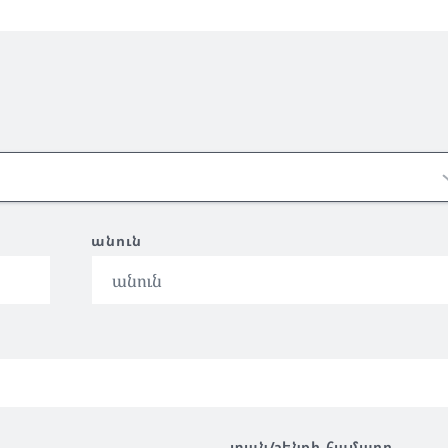
անուն
տան/շենքի համարը