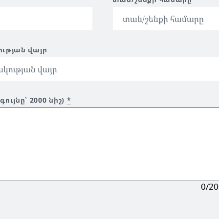
ւթյան վայր
ւյնը՝ 2000 նիշ)
*
0/2