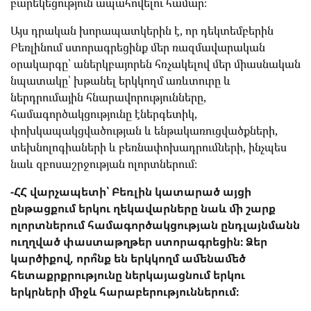
բարեկեցություն ապահովելու համար։
Այս դրական խորապատկերին է, որ դեկտեմբերին
Բեռլինում ստորագրեցինք մեր ռազմավարական
օրակարգը՝ աներկբայորեն հռչակելով մեր միասնական
նպատակը՝ խթանել երկկողմ առևտուրը և
ներդրումային հնարավորությունները,
համագործակցությունը էներգետիկ,
փոխկապակցվածության և ենթակառուցվածքների,
տեխնոլոգիաների և բեռնափոխադրումների, ինչպես
նաև զբոսաշրջության ոլորտներում։
-ՀՀ վարչապետի՝ Բեռլին կատարած այցի
ընթացքում երկու ղեկավարները նաև մի շարք
ոլորտներում համագործակցության ընդլայնմանն
ուղղված փաստաթղթեր ստորագրեցին։ Ձեր
կարծիքով, որո՞նք են երկկողմ ամենամեծ
հետաքրքրությունը ներկայացնում երկու
երկրների միջև հարաբերություններում։