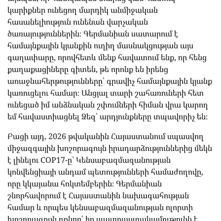
կարիքներ ունեցող մարդիկ անմիջական
հասանելիություն ունենան վարչական
ծառայություններին։ Գերմանիան սատարում է
համայնքային կյանքին ուղիղ մասնակցության այս
գաղափարը, որովհետև մենք հավատում ենք, որ հենց
քաղաքացիները գիտեն, թե որոնք են իրենց
առաջնահերթությունները՝ գրավիչ համայնքային կյանք
կառուցելու համար։ Անցյալ տարի շահառուների հետ
ունեցած իմ անձնական շփումների հիման վրա կարող
եմ հավաստիացնել Ձեզ՝ արդյունքները տպավորիչ են։
Բացի այդ, 2026 թվականին Հայաստանում սպասվող
միջազգային խոշորագույն իրադարձություններից մեկն
է լինելու COP17-ը՝ Կենսաբազմազանության
կոնվենցիայի անդամ պետությունների համաժողովը,
որը կկայանա հոկտեմբերին։ Գերմանիան
շնորհավորում է Հայաստանին նախագահության
համար և որպես կենսաբազմազանության ոլորտի
խոշորագույն դոնոր՝ իր պատրաստակամությունն է