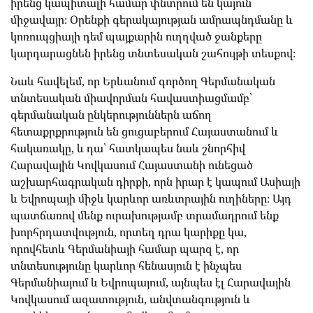
իրենց կապիտալի համար փնտրում են կայուն
միջավայր։ Օրենքի գերակայության ամրապնդմանը և
կոռուպցիայի դեմ պայքարին ուղղված ջանքերը
կարդարացնեն իրենց տնտեսական շահույթի տեսքով։
Նաև հավելեմ, որ Երևանում գործող Գերմանական
տնտեսական միավորման հավաստիացմամբ՝
գերմանական ընկերություններն աճող
հետաքրքրություն են ցուցաբերում Հայաստանում և
հակառակը, և դա՝ հատկապես նաև շնորհիվ
Հարավային Կովկասում Հայաստանի ունեցած
աշխարհագրական դիրքի, որն իրար է կապում Ասիայի
և Եվրոպայի միջև կարևոր առևտրային ուղիները։ Այդ
պատճառով մենք ուրախությամբ տրամադրում ենք
խորհրդատվություն, որտեղ դրա կարիքը կա,
որովհետև Գերմանիայի համար պարզ է, որ
տնտեսությունը կարևոր հենասյուն է ինչպես
Գերմանիայում և Եվրոպայում, այնպես էլ Հարավային
Կովկասում ազատություն, անվտանգություն և