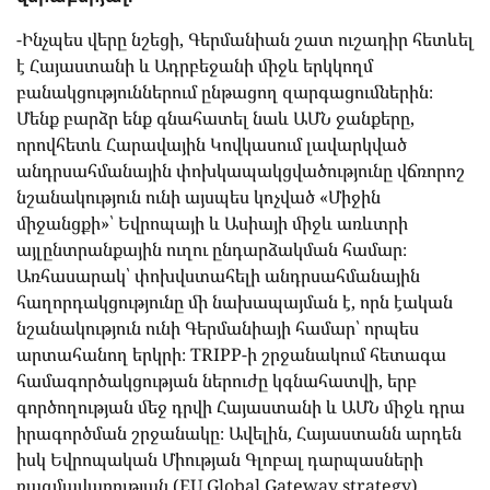
-Ինչպես վերը նշեցի, Գերմանիան շատ ուշադիր հետևել
է Հայաստանի և Ադրբեջանի միջև երկկողմ
բանակցություններում ընթացող զարգացումներին։
Մենք բարձր ենք գնահատել նաև ԱՄՆ ջանքերը,
որովհետև Հարավային Կովկասում լավարկված
անդրսահմանային փոխկապակցվածությունը վճռորոշ
նշանակություն ունի այսպես կոչված «Միջին
միջանցքի»՝ Եվրոպայի և Ասիայի միջև առևտրի
այլընտրանքային ուղու ընդարձակման համար։
Առհասարակ՝ փոխվստահելի անդրսահմանային
հաղորդակցությունը մի նախապայման է, որն էական
նշանակություն ունի Գերմանիայի համար՝ որպես
արտահանող երկրի։ TRIPP-ի շրջանակում հետագա
համագործակցության ներուժը կգնահատվի, երբ
գործողության մեջ դրվի Հայաստանի և ԱՄՆ միջև դրա
իրագործման շրջանակը։ Ավելին, Հայաստանն արդեն
իսկ Եվրոպական Միության Գլոբալ դարպասների
ռազմավարության (
EU
Global Gateway strategy)