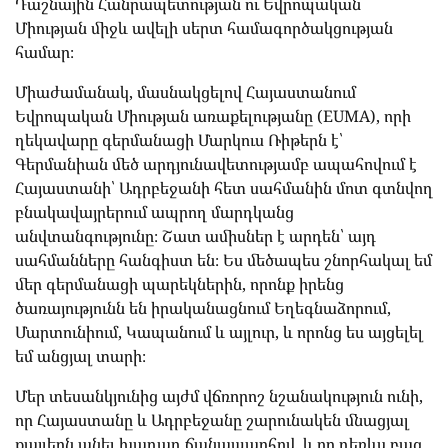
Դաշնային Հանրապետության ու Եվրոպական
Միության միջև ավելի սերտ համագործակցության
համար։
Միաժամանակ, մասնակցելով Հայաստանում
Եվրոպական Միության առաքելությանը (EUMA), որի
ղեկավարը գերմանացի Մարկուս Ռիթերն է՝
Գերմանիան մեծ արդյունավետությամբ ապահովում է
Հայաստանի՝ Ադրբեջանի հետ սահմանին մոտ գտնվող
բնակավայրերում ապրող մարդկանց
անվտանգությունը։ Շատ ամիսներ է արդեն՝ այդ
սահմանները հանգիստ են։ Ես մեծապես շնորհակալ եմ
մեր գերմանացի պարեկներին, որոնք իրենց
ծառայությունն են իրականացնում Եղեգնաձորում,
Մարտունիում, Կապանում և այլուր, և որոնց ես այցելել
եմ անցյալ տարի։
Մեր տեսանկյունից այժմ վճռորոշ նշանակություն ունի,
որ Հայաստանը և Ադրբեջանը շարունակեն մնացյալ
քայլերն անել խաղաղ ճանապարհով, և որ դեռևս բաց