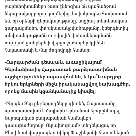
բարեփոխումները շատ էներգիա են պահանջում
ներգրավյալ բոլոր կողմերից, ես իսկապես հավատում
եմ, որ օրենքի գերակայությանը, սոցիալ-տնտեսական
զարգացմանը, փոխկապակցվածությանը, էներգետիկ
անվտանգությանն ու թվային փոխակերպմանն
ուղղված ջանքերն ի վերջո շահաբեր կլինեն
Հայաստանի և հայ ժողովրդի համար։
-Հարգարժան դեսպան, առաջիկայում
Գերմանիայից Հայաստան բարձրաստիճան
այցելություններ սպասվո՞ւմ են, և կա՞ն արդյոք
երկու երկրների միջև իրականացվող նախագծեր,
որոնց մասին կցանկանայիք կիսվել։
-Ինչպես Ձեր ընթերցողները գիտեն, Հայաստանը
պատրաստվում է մայիսին Երևանում հյուրընկալել
Եվրոպական քաղաքական համայնքի
գագաթաժողովը։ Ուրախությամբ տեղեկացա, որ
Բեռլինում վարչապետ Նիկոլ Փաշինյանի հետ ունեցած