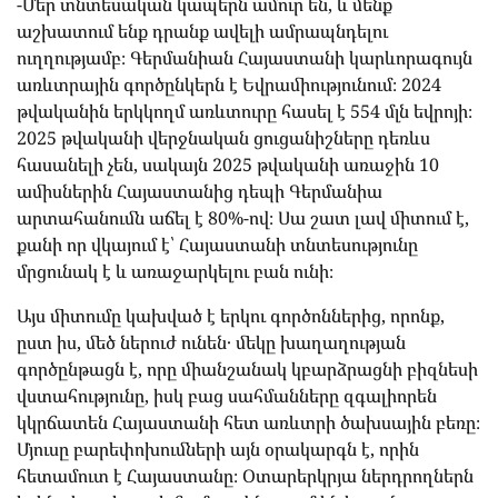
-Մեր տնտեսական կապերն ամուր են, և մենք
աշխատում ենք դրանք ավելի ամրապնդելու
ուղղությամբ։ Գերմանիան Հայաստանի կարևորագույն
առևտրային գործընկերն է Եվրամիությունում։ 2024
թվականին երկկողմ առևտուրը հասել է 554 մլն եվրոյի։
2025 թվականի վերջնական ցուցանիշները դեռևս
հասանելի չեն, սակայն 2025 թվականի առաջին 10
ամիսներին Հայաստանից դեպի Գերմանիա
արտահանումն աճել է 80%-ով։ Սա շատ լավ միտում է,
քանի որ վկայում է՝ Հայաստանի տնտեսությունը
մրցունակ է և առաջարկելու բան ունի։
Այս միտումը կախված է երկու գործոններից, որոնք,
ըստ իս, մեծ ներուժ ունեն․ մեկը խաղաղության
գործընթացն է, որը միանշանակ կբարձրացնի բիզնեսի
վստահությունը, իսկ բաց սահմանները զգալիորեն
կկրճատեն Հայաստանի հետ առևտրի ծախսային բեռը։
Մյուսը բարեփոխումների այն օրակարգն է, որին
հետամուտ է Հայաստանը։ Օտարերկրյա ներդրողներն