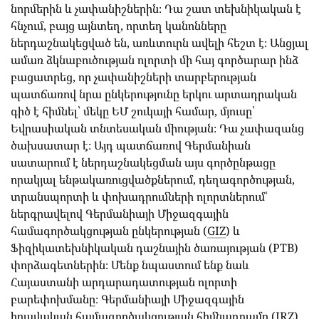
նորմերին և չափանիշներին։ Դա շատ տեխնիկական է
հնչում, բայց այնտեղ, որտեղ կանոնները
ներդաշնակեցված են, առևտուրն ավելի հեշտ է։ Անցյալ
ամառ ձկնաբուծության ոլորտի մի հայ գործարար ինձ
բացատրեց, որ չափանիշների տարբերության
պատճառով նրա ընկերությունը երկու արտադրական
գիծ է հիմնել՝ մեկը ԵՄ շուկայի համար, մյուսը՝
Եվրասիական տնտեսական միության։ Դա չափազանց
ծախսատար է։ Այդ պատճառով Գերմանիան
սատարում է ներդաշնակեցման այս գործընթացը
որակյալ ենթակառուցվածքներում, դեղագործության,
տրանսպորտի և փոխադրումների ոլորտներում՝
ներգրավելով Գերմանիայի Միջազգային
համագործակցության ընկերության (
GIZ
) և
Ֆիզիկատեխնիկական դաշնային ծառայության (PTB)
փորձագետներին։ Մենք նպաստում ենք նաև
Հայաստանի արդարադատության ոլորտի
բարեփոխմանը։ Գերմանիայի Միջազգային
իրավական համագործակցության հիմնադրամը (IRZ)