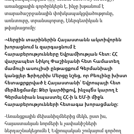
առանցքային գործընկերն է, ինչը խթանում է
տարածաշրջանային փոխկապակցվածությունը,
առևտուրը, տրանսպորտը, էներգետիկան և
թվայնացումը։
-Վերջին տարիներին Հայաստանն ակտիվորեն
խորացնում և զարգացնում է
հարաբերությունները Եվրամիության հետ։ ՀՀ
վարչապետ Նիկոլ Փաշինյանի հետ համատեղ
մամուլի ասուլիսի ընթացքում Գերմանիայի
կանցլեր Ֆրիդրիխ Մերցը նշեց, որ Բեռլինը խիստ
հետաքրքրված է Հայաստանի՝ Եվրոպայի հետ
մերձեցմամբ։ Ձեր կարծիքով, ինչպե՞ս կարող է
Գերմանիան նպաստել ՀՀ-ի և ԵՄ-ի միջև
հարաբերությունների հետագա խորացմանը։
-Առանցքային մեխանիզմներից մեկն, ըստ իս,
հայաստանյան նորմերի և չափանիշների
ներդաշնակեցումն է Եվրոպական շուկայում գործող