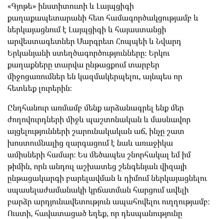
«Գյոթե» ինստիտուտի և Լայպցիգի
քաղաքապետարանի հետ համագործակցությամբ և
ներկայացնում է Լայպցիգի և հայաստանցի
արվեստագետներ Մարգրետ Հոպպեի և Նվարդ
Երկանյանի ստեղծագործությունները։ Երկու
քաղաքները տարվա ընթացքում տարբեր
միջոցառումներ են կազմակերպելու, այնպես որ
հետևեք լուրերին։
Ընդհանուր առմամբ մենք արձանագրել ենք մեր
ժողովուրդների միջև պաշտոնական և մասնավոր
այցելությունների շարունակական աճ, ինչը շատ
խոստումնալից զարգացում է նաև առաջիկա
ամիսների համար։ Ես մեծապես շնորհակալ եմ իմ
թիմին, որն անդուլ աշխատեց շենգենյան վիզայի
ընթացակարգի բարելավման և դիմում ներկայացնելու
սպասելաժամանակի կրճատման հարցում ավելի
բարձր արդյունավետություն ապահովելու ուղղությամբ։
Ուստի, հավատացած եղեք, որ դեսպանությունը