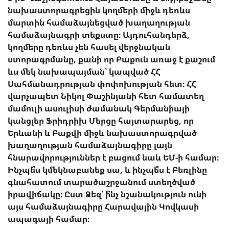
նախաստորագրեցին կողմերի միջև դեռևս
մարտին համաձայնեցված խաղաղության
համաձայնագրի տեքստը։ Այդուհանդերձ,
կողմերը դեռևս չեն հասել վերջնական
ստորագրմանը, քանի որ Բաքուն առաջ է քաշում
ևս մեկ նախապայման՝ կապված ՀՀ
Սահմանադրության փոփոխության հետ։ ՀՀ
վարչապետ Նիկոլ Փաշինյանի հետ համատեղ
մամուլի ասուլիսի ժամանակ Գերմանիայի
կանցլեր Ֆրիդրիխ Մերցը հայտարարեց, որ
Երևանի և Բաքվի միջև նախաստորագրված
խաղաղության համաձայնագիրը լայն
հնարավորություններ է բացում նաև ԵՄ-ի համար։
Ինչպե՞ս կմեկնաբանեք սա, և ինչպե՞ս է Բեռլինը
գնահատում տարածաշրջանում ստեղծված
իրավիճակը։ Ըստ Ձեզ՝ ի՞նչ նշանակություն ունի
այս համաձայնագիրը Հարավային Կովկասի
ապագայի համար։