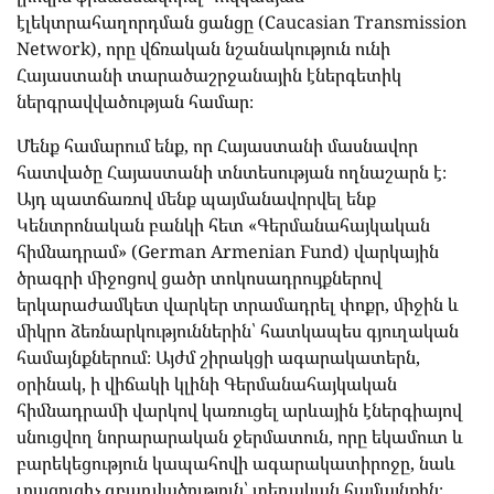
էլեկտրահաղորդման ցանցը (Caucasian Transmission
Network), որը վճռական նշանակություն ունի
Հայաստանի տարածաշրջանային էներգետիկ
ներգրավվածության համար։
Մենք համարում ենք, որ Հայաստանի մասնավոր
հատվածը Հայաստանի տնտեսության ողնաշարն է։
Այդ պատճառով մենք պայմանավորվել ենք
Կենտրոնական բանկի հետ «Գերմանահայկական
հիմնադրամ» (German Armenian Fund) վարկային
ծրագրի միջոցով ցածր տոկոսադրույքներով
երկարաժամկետ վարկեր տրամադրել փոքր, միջին և
միկրո ձեռնարկություններին՝ հատկապես գյուղական
համայնքներում։ Այժմ շիրակցի ագարակատերն,
օրինակ, ի վիճակի կլինի Գերմանահայկական
հիմնադրամի վարկով կառուցել արևային էներգիայով
սնուցվող նորարարական ջերմատուն, որը եկամուտ և
բարեկեցություն կապահովի ագարակատիրոջը, նաև
լրացուցիչ զբաղվածություն՝ տեղական համայնքին։