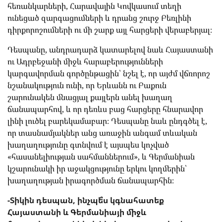
հեռանկարների, Հարավային Կովկասում տեղի
ունեցած զարգացումների և դրանց շուրջ Բեռլինի
դիրքորոշումների ու մի շարք այլ հարցերի վերաբերյալ։
Դեսպանը, անդրադարձ կատարելով նաև Հայաստանի
ու Ադրբեջանի միջև հարաբերությունների
կարգավորման գործընթացին՝ նշել է, որ այժմ վճռորոշ
նշանակություն ունի, որ Երևանն ու Բաքուն
շարունակեն մնացյալ քայլերն անել խաղաղ
ճանապարհով, և որ դեռևս բաց հարցերը հնարավոր
լինի լուծել բարեկամաբար։ Դեսպանը նաև ընդգծել է,
որ տասնամյակներ անց առաջին անգամ տևական
խաղաղությունը գտնվում է այսպես կոչված
«հասանելիության սահմաններում», և Գերմանիան
կշարունակի իր աջակցությունը երկու կողմերին՝
խաղաղության իրագործման ճանապարհին։
-Տիկին դեսպան, ինչպե՞ս կգնահատեք
Հայաստանի և Գերմանիայի միջև