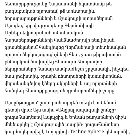
հետաքրքրությունը Հայաստանի նկատմամբ թե՛
քաղաքական ոլորտում, թե՛ առևտրային,
նորարարությունների և մշակույթի ոլորտներում։
Այսպես, երբ վարչապետը Գերմանիայի
Արևելաեվրոպական տնտեսական
հարաբերությունների հանձնաժողովի բեռլինյան
գրասենյակում հանդիպեց Գերմանիայի տնտեսական
ոլորտի ներկայացուցիչների հետ, շատ թիրախային
քննարկում ծավալվեց հետագա հնարավոր
ներդրումների համար անհրաժեշտ շրջանակի, ինչպես
նաև լոգիստիկ, ջրային ռեսուրսների կառավարման,
վերականգնվող էներգակիրների և այլ ոլորտների
հանդեպ հետաքրքրության դրսևորումների շուրջ։
Այս ընթացքում շատ բան արդեն տեղի է ունենում
գետնի վրա։ Այս ամիս «Անցյալ ապագայի շունչը»
ցուցահանդեսով Լայպցիգ և Երևան քաղաքների միջև
մեկնարկել է մշակութային տարին․ ցուցահանդեսը
կազմակերպվել է Լայպցիգի Techne Sphere կենտրոնի,