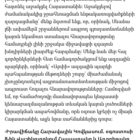
հայտնել աջակցել Հայաստանին։ Աջակցելով
ժամանակակից ջրահեռացման ենթակառուցվածքների
զարգացմանը՝ մենք ձգտում ենք, որ, օրինակ, Սևանա
լճի ափամերձ շրջաններում ապրող գյուղատնտեսների
կայուն եկամուտ ստանալու հնարավորությունը
համադրելի լինի շրջակա միջավայրի զգայուն
խնդիրների լիարժեք հարգմանը։ Մենք նաև մեր հայ
գործընկերների հետ համագործակցում ենք ազգային
պարկերի, օրինակ՝ «Արփի» ազգային պարկի
պահպանության մեթոդների շուրջ՝ միաժամանակ
չխոչընդոտելով ագրոանտառտնտեսության միջոցով
ապրուստ հոգալու հնարավորությունները։ Համոզված
եմ, որ համաժողովը մասնավորապես կնպաստի
կենսաբազմազանության տևական կայուն լուծումների
կիրարկման ապահովմանը, որն օգուտ կբերի ոչ միայն
Հայաստանին, այլև նրա սահմաններից դուրս։
-Իրավիճակը Հարավային Կովկասում. օգոստոսի
8-ին Վաշինգտոնում Հայաստանը և Ադրբեջանը